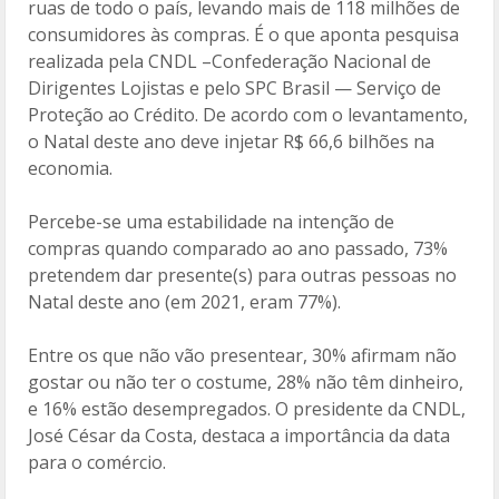
ruas de todo o país, levando mais de 118 milhões de
o
ar
consumidores às compras. É o que aponta pesquisa
o
til
realizada pela CNDL –Confederação Nacional de
Dirigentes Lojistas e pelo SPC Brasil — Serviço de
k
h
Proteção ao Crédito. De acordo com o levantamento,
ar
o Natal deste ano deve injetar R$ 66,6 bilhões na
economia.
Percebe-se uma estabilidade na intenção de
compras quando comparado ao ano passado, 73%
pretendem dar presente(s) para outras pessoas no
Natal deste ano (em 2021, eram 77%).
Entre os que não vão presentear, 30% afirmam não
gostar ou não ter o costume, 28% não têm dinheiro,
e 16% estão desempregados. O presidente da CNDL,
José César da Costa, destaca a importância da data
para o comércio.