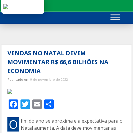
Ir
para
o
conteúdo
VENDAS NO NATAL DEVEM
MOVIMENTAR R$ 66,6 BILHÕES NA
ECONOMIA
Publicado em
9 de novembro de 2022
F
T
E
C
ac
w
m
o
e
itt
ai
m
O
fim do ano se aproxima e a expectativa para o
Natal aumenta. A data deve movimentar as
b
er
l
p