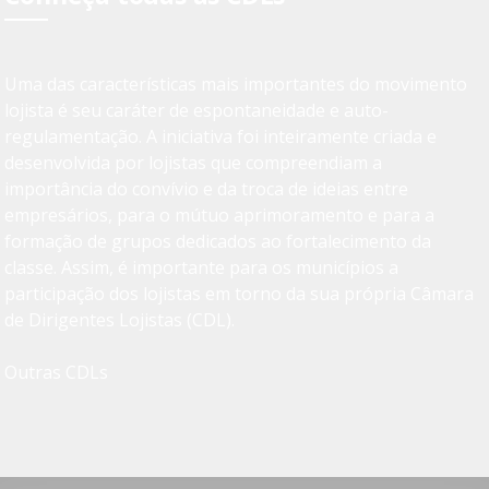
Uma das características mais importantes do movimento
lojista é seu caráter de espontaneidade e auto-
regulamentação. A iniciativa foi inteiramente criada e
desenvolvida por lojistas que compreendiam a
importância do convívio e da troca de ideias entre
empresários, para o mútuo aprimoramento e para a
formação de grupos dedicados ao fortalecimento da
classe. Assim, é importante para os municípios a
participação dos lojistas em torno da sua própria Câmara
de Dirigentes Lojistas (CDL).
Outras CDLs