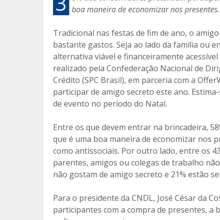
3
boa maneira de economizar nos presentes.
b
er
l
p
o
ar
Tradicional nas festas de fim de ano, o amig
o
til
bastante gastos. Seja ao lado da família ou e
alternativa viável e financeiramente acessív
k
h
realizado pela Confederação Nacional de Diri
ar
Crédito (SPC Brasil), em parceria com a Off
participar de amigo secreto este ano. Estima
de evento no período do Natal.
Entre os que devem entrar na brincadeira, 5
que é uma boa maneira de economizar nos pr
como antissociais. Por outro lado, entre os 
parentes, amigos ou colegas de trabalho não
não gostam de amigo secreto e 21% estão se
Para o presidente da CNDL, José César da Cos
participantes com a compra de presentes, a b