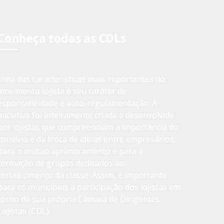
Conheça todas as CDLs
Uma das características mais importantes do
movimento lojista é seu caráter de
espontaneidade e auto-regulamentação. A
iniciativa foi inteiramente criada e desenvolvida
por lojistas que compreendiam a importância do
convívio e da troca de ideias entre empresários,
para o mútuo aprimoramento e para a
formação de grupos dedicados ao
fortalecimento da classe. Assim, é importante
para os municípios a participação dos lojistas em
torno da sua própria Câmara de Dirigentes
Lojistas (CDL).