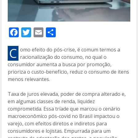
F
T
E
C
ac
w
m
o
e
itt
ai
m
C
omo efeito do pós-crise, é comum termos a
racionalização do consumo, no qual o
b
er
l
p
consumidor aumenta a busca por promoção,
o
ar
prioriza o custo-benefício, reduz o consumo de itens
o
til
menos relevantes.
k
h
Taxa de juros elevada, poder de compra alterado e,
ar
em algumas classes de renda, liquidez
comprometida. Essa tríade que marcou o cenário
macroeconômico pós-covid no Brasil impactou o
varejo, com efeitos diretos e indiretos para
consumidores e lojistas. Empurrada para um