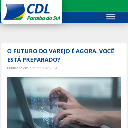
Ir
para
o
conteúdo
O FUTURO DO VAREJO É AGORA. VOCÊ
ESTÁ PREPARADO?
Publicado em
7 de maio de 2024