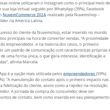
as online utilizaram o Instagram como o principal meio de
de sua loja virtual; seguido por WhatsApp (39%), Facebook
do
NuvemCommerce 2024
, realizado pela Nuvemshop –
líder na América Latina.
sucesso do cliente da Nuvemshop, estar inserido no mundo
ntos principais na hora de converter vendas. “A proximidade
s do empreendedor, e na maioria dos casos, o primeiro
ter um padrão de comunicação com características próprias 
 de uma forma única, o que gera interesse, identificação e
as”, afirma Marcela.
App é a opção mais utilizada pelos
empreendedores
(59%),
4%). “A manutenção do contato após o primeiro impacto nas
 fidelização do cliente, assim como a rapidez na resolução
midor. A jornada de compra do consumidor deve ser
s pontos de contato, bem como inserida em seu planejamento