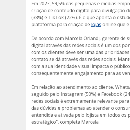
Em 2023, 59,5% das pequenas e médias empres
o
ar
criação de conteúdo digital para divulgação 
o
til
(38%) e TikTok (22%). É o que aponta o estu
plataforma para criação de
lojas
online que é 
k
h
ar
De acordo com Marcela Orlandi, gerente de 
digital através das redes sociais é um dos po
com os clientes deve ser uma das prioridade
contato se dá através das redes sociais. Man
com a sua identidade visual impacta o público
consequentemente engajamento para as vend
Em relação ao atendimento ao cliente, Whats
seguido pelo Instagram (50%) e Facebook (2
redes sociais é extremamente relevante para a
das dúvidas e problemas ao atender o consu
entendida e ativada pelo lojista em todos o
estratégico”, completa Marcela.