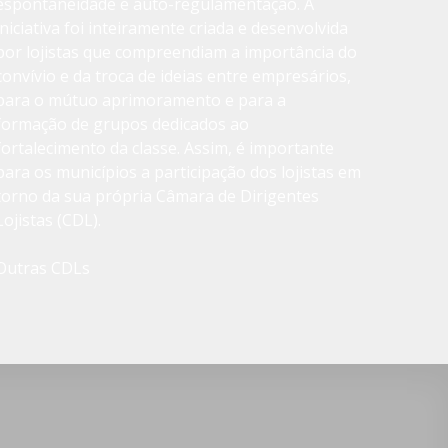
espontaneidade e auto-regulamentação. A
iniciativa foi inteiramente criada e desenvolvida
por lojistas que compreendiam a importância do
convívio e da troca de ideias entre empresários,
para o mútuo aprimoramento e para a
formação de grupos dedicados ao
fortalecimento da classe. Assim, é importante
para os municípios a participação dos lojistas em
torno da sua própria Câmara de Dirigentes
Lojistas (CDL).
Outras CDLs