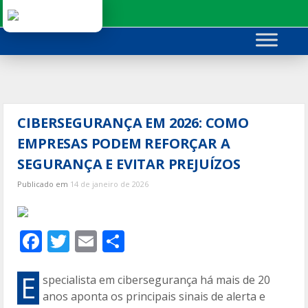
Ir
para
o
conteúdo
CIBERSEGURANÇA EM 2026: COMO
EMPRESAS PODEM REFORÇAR A
SEGURANÇA E EVITAR PREJUÍZOS
Publicado em
14 de janeiro de 2026
F
T
E
C
ac
w
m
o
e
itt
ai
m
E
specialista em cibersegurança há mais de 20
anos aponta os principais sinais de alerta e
b
er
l
p