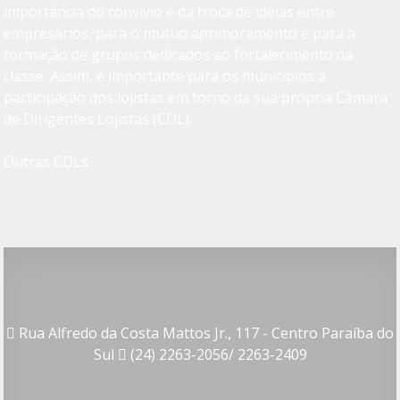
importância do convívio e da troca de ideias entre
empresários, para o mútuo aprimoramento e para a
formação de grupos dedicados ao fortalecimento da
classe. Assim, é importante para os municípios a
participação dos lojistas em torno da sua própria Câmara
de Dirigentes Lojistas (CDL).
Outras CDLs
Rua Alfredo da Costa Mattos Jr., 117 - Centro Paraíba do
Sul
(24) 2263-2056/ 2263-2409