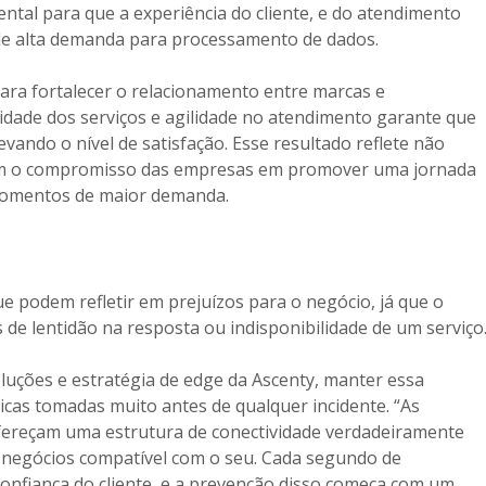
ntal para que a experiência do cliente, e do atendimento
de alta demanda para processamento de dados.
para fortalecer o relacionamento entre marcas e
idade dos serviços e agilidade no atendimento garante que
vando o nível de satisfação. Esse resultado reflete não
bém o compromisso das empresas em promover uma jornada
momentos de maior demanda.
e podem refletir em prejuízos para o negócio, já que o
de lentidão na resposta ou indisponibilidade de um serviço
luções e estratégia de edge da Ascenty, manter essa
icas tomadas muito antes de qualquer incidente. “As
fereçam uma estrutura de conectividade verdadeiramente
 negócios compatível com o seu. Cada segundo de
 confiança do cliente, e a prevenção disso começa com um