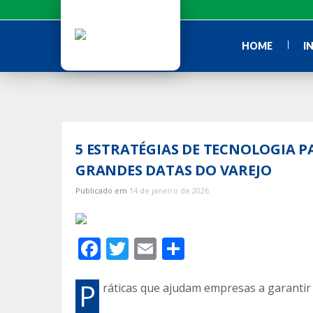
Ir
para
o
HOME
I
conteúdo
5 ESTRATÉGIAS DE TECNOLOGIA P
GRANDES DATAS DO VAREJO
Publicado em
14 de janeiro de 2026
F
T
E
C
ac
w
m
o
e
itt
ai
m
P
ráticas que ajudam empresas a garanti
b
er
l
p