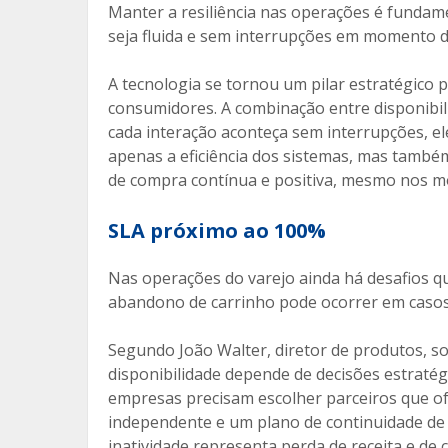
Manter a resiliência nas operações é fundame
o
ar
seja fluida e sem interrupções em momento 
o
til
A tecnologia se tornou um pilar estratégico 
k
h
consumidores. A combinação entre disponibil
ar
cada interação aconteça sem interrupções, ele
apenas a eficiência dos sistemas, mas tam
de compra contínua e positiva, mesmo nos 
SLA próximo ao 100%
Nas operações do varejo ainda há desafios qu
abandono de carrinho pode ocorrer em casos 
Segundo João Walter, diretor de produtos, so
disponibilidade depende de decisões estratég
empresas precisam escolher parceiros que o
independente e um plano de continuidade de
inatividade representa perda de receita e de