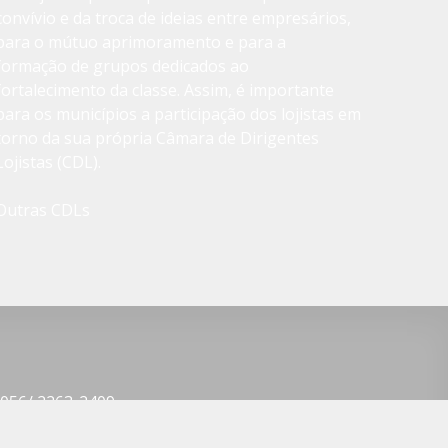
convívio e da troca de ideias entre empresários,
para o mútuo aprimoramento e para a
formação de grupos dedicados ao
fortalecimento da classe. Assim, é importante
para os municípios a participação dos lojistas em
torno da sua própria Câmara de Dirigentes
Lojistas (CDL).
Outras CDLs
2056/ 2263-2409