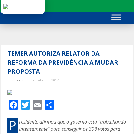
Ir
para
o
conteúdo
TEMER AUTORIZA RELATOR DA
REFORMA DA PREVIDÊNCIA A MUDAR
PROPOSTA
Publicado em
6 de abril de 2017
F
T
E
C
ac
w
m
o
e
itt
ai
m
P
residente afirmou que o governo está “trabalhando
intensamente” para conseguir os 308 votos para
b
er
l
p