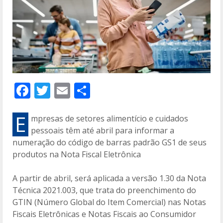
F
T
E
C
ac
w
m
o
e
itt
ai
m
E
mpresas de setores alimentício e cuidados
pessoais têm até abril para informar a
b
er
l
p
numeração do código de barras padrão GS1 de seus
o
ar
produtos na Nota Fiscal Eletrônica
o
til
A partir de abril, será aplicada a versão 1.30 da Nota
k
h
Técnica 2021.003, que trata do preenchimento do
ar
GTIN (Número Global do Item Comercial) nas Notas
Fiscais Eletrônicas e Notas Fiscais ao Consumidor