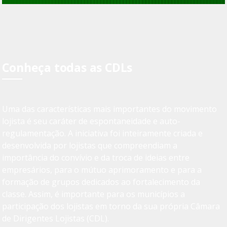
Conheça todas as CDLs
Uma das características mais importantes do movimento
lojista é seu caráter de espontaneidade e auto-
regulamentação. A iniciativa foi inteiramente criada e
desenvolvida por lojistas que compreendiam a
importância do convívio e da troca de ideias entre
empresários, para o mútuo aprimoramento e para a
formação de grupos dedicados ao fortalecimento da
classe. Assim, é importante para os municípios a
participação dos lojistas em torno da sua própria Câmara
de Dirigentes Lojistas (CDL).