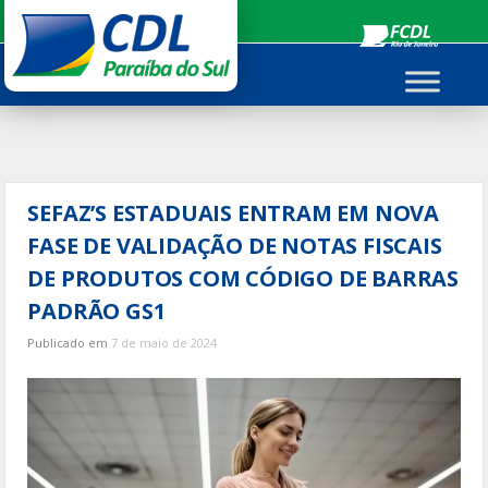
Ir
para
o
conteúdo
SEFAZ’S ESTADUAIS ENTRAM EM NOVA
FASE DE VALIDAÇÃO DE NOTAS FISCAIS
DE PRODUTOS COM CÓDIGO DE BARRAS
PADRÃO GS1
Publicado em
7 de maio de 2024