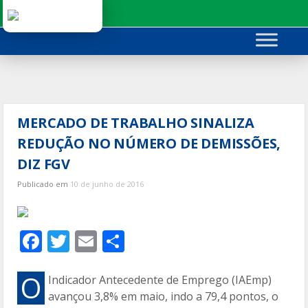
Ir
para
o
conteúdo
MERCADO DE TRABALHO SINALIZA
REDUÇÃO NO NÚMERO DE DEMISSÕES,
DIZ FGV
Publicado em
10 de junho de 2016
F
T
E
C
ac
w
m
o
e
itt
ai
m
O
Indicador Antecedente de Emprego (IAEmp)
avançou 3,8% em maio, indo a 79,4 pontos, o
b
er
l
p