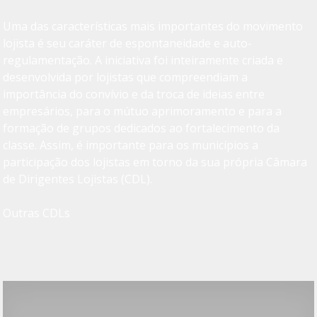
Uma das características mais importantes do movimento
lojista é seu caráter de espontaneidade e auto-
regulamentação. A iniciativa foi inteiramente criada e
desenvolvida por lojistas que compreendiam a
importância do convívio e da troca de ideias entre
empresários, para o mútuo aprimoramento e para a
formação de grupos dedicados ao fortalecimento da
classe. Assim, é importante para os municípios a
participação dos lojistas em torno da sua própria Câmara
de Dirigentes Lojistas (CDL).
Outras CDLs