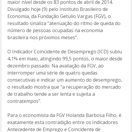
maior nível desde os 83 pontos de abril de 2014.
o
ar
Divulgado hoje (9) pelo Instituto Brasileiro de
o
til
Economia, da Fundação Getulio Vargas (FGV), o
resultado sinaliza “atenuação do ritmo de queda do
k
h
número de pessoas ocupadas na economia
ar
brasileira nos próximos meses”.
O Indicador Coincidente de Desemprego (ICD) subiu
4,1% em maio, atingindo 99,5 pontos, o maior desde
dezembro passado. Na avaliação da FGV, ao
interromper uma série de quatro quedas
consecutivas e indicar um aumento do desemprego,
o resultado mostra que “a recuperação do mercado
de trabalho tende a ser lenta e sujeita a
contratempos”.
Para o economista da FGV Holanda Barbosa Filho, é
exatamente esta contradição entre os Indicadores
Antecedente de Emprego e Coincidente de