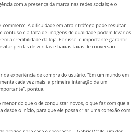
gência com a presença da marca nas redes sociais; e o
-commerce. A dificuldade em atrair tráfego pode resultar
te confuso e a falta de imagens de qualidade podem levar os
em a credibilidade da loja. Por isso, é importante garantir
evitar perdas de vendas e baixas taxas de conversão.
dar da experiência de compra do usuário. “Em um mundo em
umenta cada vez mais, a primeira interação de um
mportante”, pontua.
 é menor do que o de conquistar novos, o que faz com que a
a desde o início, para que ele possa criar uma conexão com
 artigos para casa e decoração -, Gabriel Valle, um dos