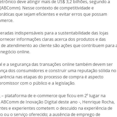
etrônico deve atingir mais de US$ 3,2 bilhões, segundo a
o (ABComm). Nesse contexto de competitividade e
práticas que sejam eficientes e evitar erros que possam
mmerce.
radas indispensáveis para a sustentabilidade das lojas
, fornecer informações claras acerca dos produtos e das
 de atendimento ao cliente são ações que contribuem para 
negócio online.
tal e a segurança das transações online também devem ser
iança dos consumidores e construir uma reputação sólida no
sparência nas etapas do processo de compra é aspecto
romissor com o público e a legislação.
i
– plataforma de e-commerce que ficou em 2º lugar na
o ABComm de Inovação Digital deste ano -, Henrique Rocha,
ciantes e experientes cometem: o descuido na experiência de
o ou o serviço oferecido; a ausência de emprego de