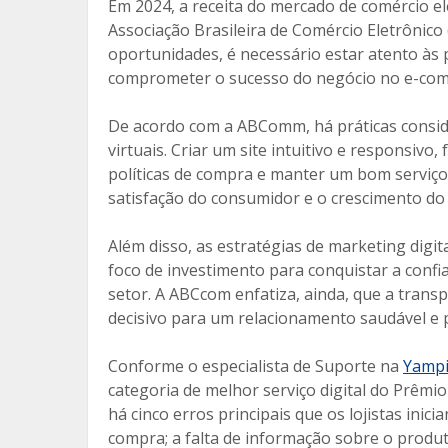
o
ar
Em 2024, a receita do mercado de comércio el
o
til
Associação Brasileira de Comércio Eletrônic
oportunidades, é necessário estar atento às 
k
h
comprometer o sucesso do negócio no e-co
ar
De acordo com a ABComm, há práticas conside
virtuais. Criar um site intuitivo e responsivo
políticas de compra e manter um bom serviço
satisfação do consumidor e o crescimento do 
Além disso, as estratégias de marketing digi
foco de investimento para conquistar a conf
setor. A ABCcom enfatiza, ainda, que a tran
decisivo para um relacionamento saudável e p
Conforme o especialista de Suporte na
Yamp
categoria de melhor serviço digital do Prêmi
há cinco erros principais que os lojistas ini
compra; a falta de informação sobre o produt