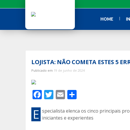
Ir
para
o
HOME
I
conteúdo
LOJISTA: NÃO COMETA ESTES 5 E
Publicado em
19 de junho de 2024
F
T
E
C
ac
w
m
o
e
itt
ai
m
E
specialista elenca os cinco principais 
iniciantes e experientes
b
er
l
p