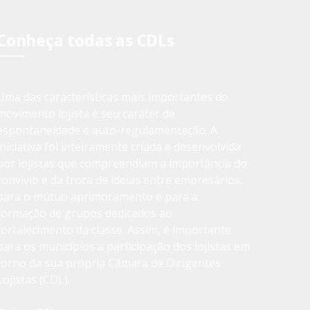
Conheça todas as CDLs
Uma das características mais importantes do
movimento lojista é seu caráter de
espontaneidade e auto-regulamentação. A
iniciativa foi inteiramente criada e desenvolvida
por lojistas que compreendiam a importância do
convívio e da troca de ideias entre empresários,
para o mútuo aprimoramento e para a
formação de grupos dedicados ao
fortalecimento da classe. Assim, é importante
para os municípios a participação dos lojistas em
torno da sua própria Câmara de Dirigentes
Lojistas (CDL).