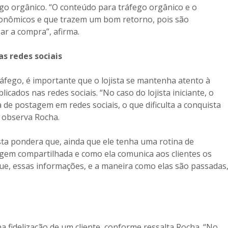
ego orgânico. “O conteúdo para tráfego orgânico e o
conômicos e que trazem um bom retorno, pois são
zar a compra”, afirma.
s redes sociais
ráfego, é importante que o lojista se mantenha atento à
ados nas redes sociais. “No caso do lojista iniciante, o
de postagem em redes sociais, o que dificulta a conquista
 observa Rocha.
ista pondera que, ainda que ele tenha uma rotina de
agem compartilhada e como ela comunica aos clientes os
que, essas informações, e a maneira como elas são passadas
fidelização de um cliente, conforme ressalta Rocha. “No