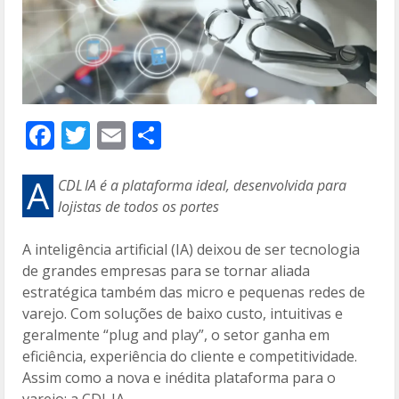
F
T
E
C
ac
w
m
o
e
itt
ai
m
A
CDL IA é a plataforma ideal, desenvolvida para
lojistas de todos os portes
b
er
l
p
o
ar
A inteligência artificial (IA) deixou de ser tecnologia
o
til
de grandes empresas para se tornar aliada
estratégica também das micro e pequenas redes de
k
h
varejo. Com soluções de baixo custo, intuitivas e
ar
geralmente “plug and play”, o setor ganha em
eficiência, experiência do cliente e competitividade.
Assim como a nova e inédita plataforma para o