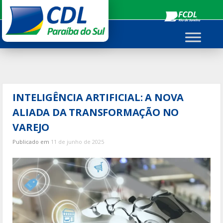
Ir
para
o
conteúdo
INTELIGÊNCIA ARTIFICIAL: A NOVA
ALIADA DA TRANSFORMAÇÃO NO
VAREJO
Publicado em
11 de junho de 2025