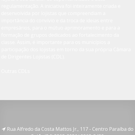
regulamentação. A iniciativa foi inteiramente criada e
desenvolvida por lojistas que compreendiam a
importância do convívio e da troca de ideias entre
empresários, para o mútuo aprimoramento e para a
formação de grupos dedicados ao fortalecimento da
classe. Assim, é importante para os municípios a
participação dos lojistas em torno da sua própria Câmara
de Dirigentes Lojistas (CDL).
Outras CDLs
Rua Alfredo da Costa Mattos Jr., 117 - Centro Paraíba do