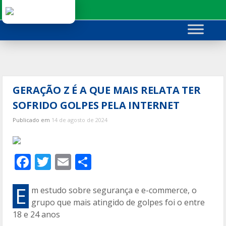
Ir
para
o
conteúdo
GERAÇÃO Z É A QUE MAIS RELATA TER
SOFRIDO GOLPES PELA INTERNET
Publicado em
14 de agosto de 2024
F
T
E
C
ac
w
m
o
e
itt
ai
m
E
m estudo sobre segurança e e-commerce, o
grupo que mais atingido de golpes foi o entre
b
er
l
p
18 e 24 anos
o
ar