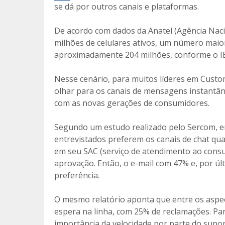
b
er
l
p
se dá por outros canais e plataformas.
o
ar
o
til
De acordo com dados da Anatel (Agência Naci
milhões de celulares ativos, um número maio
k
h
aproximadamente 204 milhões, conforme o IBGE
ar
Nesse cenário, para muitos líderes em Cust
olhar para os canais de mensagens instantân
com as novas gerações de consumidores.
Segundo um estudo realizado pelo Sercom, em
entrevistados preferem os canais de chat q
em seu SAC (serviço de atendimento ao cons
aprovação. Então, o e-mail com 47% e, por últ
preferência.
O mesmo relatório aponta que entre os aspec
espera na linha, com 25% de reclamações. Pa
importância da velocidade por parte do supor