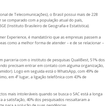
onal de Telecomunicações), o Brasil possui mais de 228
r se comparado com a população atual do país,
 (Instituto Brasileiro de Geografia e Estatística).
omer Experience, é mandatório que as empresas passem a
eas como a melhor forma de atender – e de se relacionar –
 parceria com o instituto de pesquisas QualiBest, 51% dos
uando precisam entrar em contato com alguma organização,
umidor). Logo em seguida está o WhatsApp, com 49% de
imo, em 4º lugar, a ligação telefônica com 43% de
tos mais intoleráveis quando se busca o SAC está a longa
ra a satisfação, 40% dos pesquisados ressaltaram a
te para a solução de suas pendências.