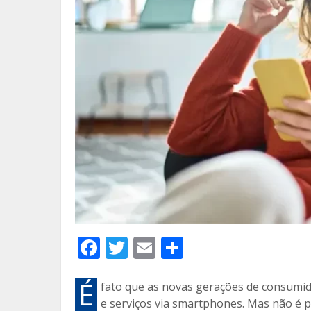
F
T
E
C
ac
w
m
o
e
itt
ai
m
É
fato que as novas gerações de consumi
e serviços via smartphones. Mas não é 