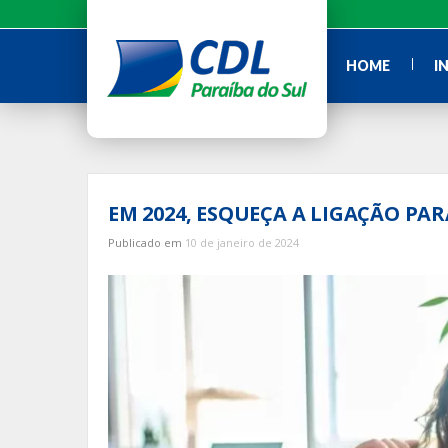
Ir
para
o
HOME
I
conteúdo
EM 2024, ESQUEÇA A LIGAÇÃO P
Publicado em
10 de janeiro de 2024