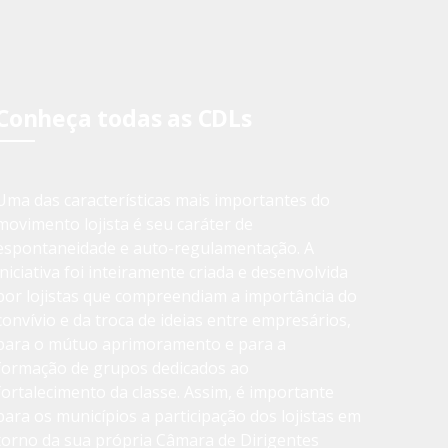
Conheça todas as CDLs
Uma das características mais importantes do
movimento lojista é seu caráter de
espontaneidade e auto-regulamentação. A
iniciativa foi inteiramente criada e desenvolvida
por lojistas que compreendiam a importância do
convívio e da troca de ideias entre empresários,
para o mútuo aprimoramento e para a
formação de grupos dedicados ao
fortalecimento da classe. Assim, é importante
para os municípios a participação dos lojistas em
torno da sua própria Câmara de Dirigentes