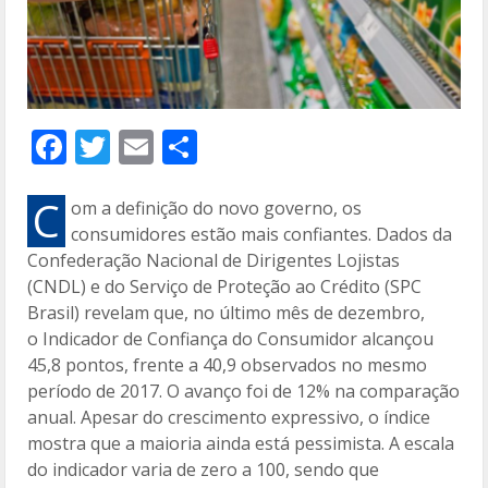
F
T
E
C
ac
w
m
o
e
itt
ai
m
C
om a definição do novo governo, os
consumidores estão mais confiantes. Dados da
b
er
l
p
Confederação Nacional de Dirigentes Lojistas
o
ar
(CNDL) e do Serviço de Proteção ao Crédito (SPC
o
til
Brasil) revelam que, no último mês de dezembro,
o Indicador de Confiança do Consumidor alcançou
k
h
45,8 pontos, frente a 40,9 observados no mesmo
ar
período de 2017. O avanço foi de 12% na comparação
anual. Apesar do crescimento expressivo, o índice
mostra que a maioria ainda está pessimista. A escala
do indicador varia de zero a 100, sendo que