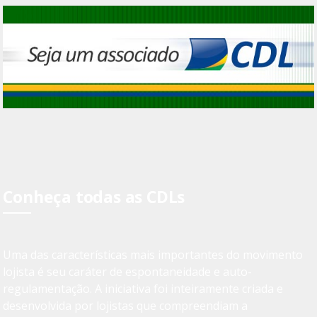
Conheça todas as CDLs
Uma das características mais importantes do movimento
lojista é seu caráter de espontaneidade e auto-
regulamentação. A iniciativa foi inteiramente criada e
desenvolvida por lojistas que compreendiam a