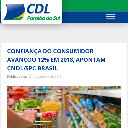
Ir
para
o
conteúdo
CONFIANÇA DO CONSUMIDOR
AVANÇOU 12% EM 2018, APONTAM
CNDL/SPC BRASIL
Publicado em
21 de janeiro de 2019