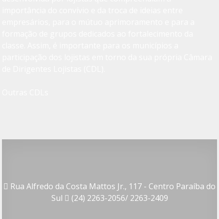
importância do convívio e da troca de ideias entre
empresários, para o mútuo aprimoramento e para a
formação de grupos dedicados ao fortalecimento da
classe. Assim, é importante para os municípios a
participação dos lojistas em torno da sua própria Câmara
de Dirigentes Lojistas (CDL).
Outras CDLs
Rua Alfredo da Costa Mattos Jr., 117 - Centro Paraíba do
Sul
(24) 2263-2056/ 2263-2409