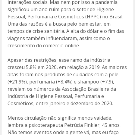
interações sociais. Mas nem por isso a pandemia
o
ar
significou um ano ruim para o setor de Higiene
o
til
Pessoal, Perfumaria e Cosméticos (HPPC) no Brasil.
Uma das razões é a busca pelo bem estar, em
k
h
tempos de crise sanitária. A alta do dólar e o fim das
ar
viagens também influenciaram, assim como o
crescimento do comércio online.
Apesar das restrições, esse ramo da indústria
cresceu 5,8% em 2020, em relação a 2019. As maiores
altas foram nos produtos de cuidados com a pele
(+21,9%), perfumaria (+8,4%) e shampoo (+7,9),
revelam os números da Associação Brasileira da
Indústria de Higiene Pessoal, Perfumaria e
Cosméticos, entre janeiro e dezembro de 2020.
Menos circulação não significa menos vaidade,
lembra a psicoterapeuta Petrúcia Finkler, 45 anos.
Não temos eventos onde a gente vá, mas eu faço