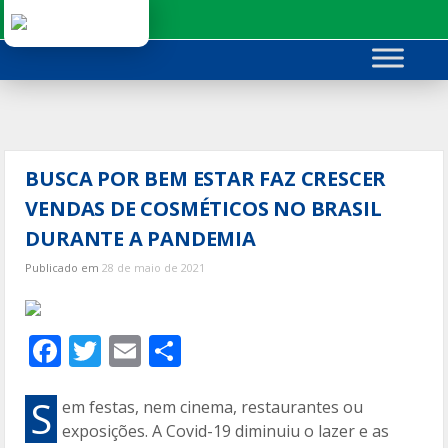
Ir
para
o
conteúdo
BUSCA POR BEM ESTAR FAZ CRESCER
VENDAS DE COSMÉTICOS NO BRASIL
DURANTE A PANDEMIA
Publicado em
28 de maio de 2021
F
T
E
C
ac
w
m
o
e
itt
ai
m
S
em festas, nem cinema, restaurantes ou
exposições. A Covid-19 diminuiu o lazer e as
b
er
l
p