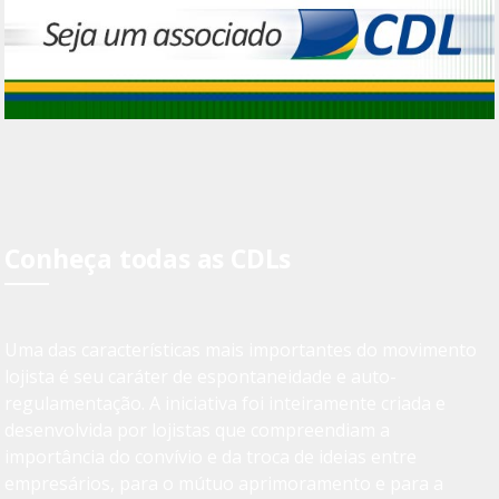
Conheça todas as CDLs
Uma das características mais importantes do movimento
lojista é seu caráter de espontaneidade e auto-
regulamentação. A iniciativa foi inteiramente criada e
desenvolvida por lojistas que compreendiam a
importância do convívio e da troca de ideias entre
empresários, para o mútuo aprimoramento e para a