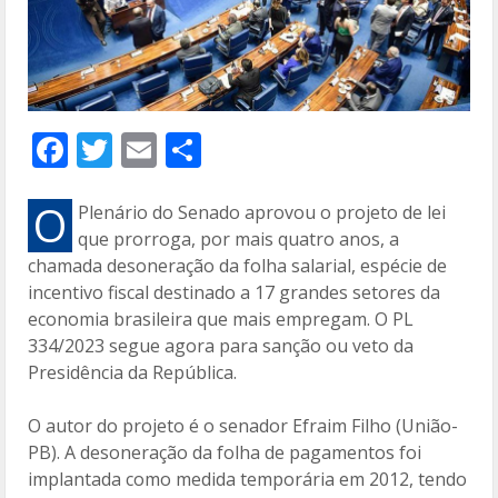
F
T
E
C
ac
w
m
o
e
itt
ai
m
O
Plenário do Senado aprovou o projeto de lei
que prorroga, por mais quatro anos, a
b
er
l
p
chamada desoneração da folha salarial, espécie de
o
ar
incentivo fiscal destinado a 17 grandes setores da
o
til
economia brasileira que mais empregam. O PL
334/2023 segue agora para sanção ou veto da
k
h
Presidência da República.
ar
O autor do projeto é o senador Efraim Filho (União-
PB). A desoneração da folha de pagamentos foi
implantada como medida temporária em 2012, tendo