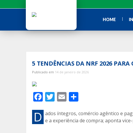
Ir
para
o
HOME
I
conteúdo
5 TENDÊNCIAS DA NRF 2026 PARA 
Publicado em
14 de janeiro de 2026
F
T
E
C
ac
w
m
o
e
itt
ai
m
D
ados íntegros, comércio agêntico e pag
e a experiência de compra; aponta vice-
b
er
l
p