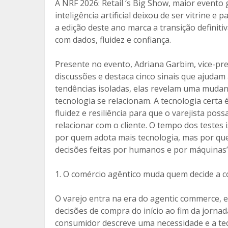
o
ar
A NRF 2026: Retail ‘s Big Show, maior evento 
o
til
inteligência artificial deixou de ser vitrine 
a edição deste ano marca a transição definiti
k
h
com dados, fluidez e confiança.
ar
Presente no evento, Adriana Garbim, vice-pr
discussões e destaca cinco sinais que ajudam
tendências isoladas, elas revelam uma muda
tecnologia se relacionam. A tecnologia certa
fluidez e resiliência para que o varejista pos
relacionar com o cliente. O tempo dos testes 
por quem adota mais tecnologia, mas por que
decisões feitas por humanos e por máquinas”
1. O comércio agêntico muda quem decide a 
O varejo entra na era do agentic commerce, em
decisões de compra do início ao fim da jorna
consumidor descreve uma necessidade e a tecno