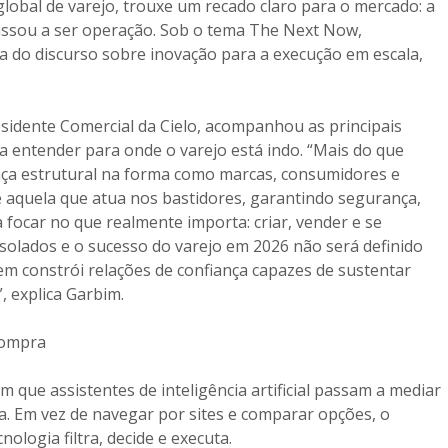
global de varejo, trouxe um recado claro para o mercado: a
e passou a ser operação. Sob o tema The Next Now,
va do discurso sobre inovação para a execução em escala,
esidente Comercial da Cielo, acompanhou as principais
 a entender para onde o varejo está indo. “Mais do que
nça estrutural na forma como marcas, consumidores e
 é aquela que atua nos bastidores, garantindo segurança,
sa focar no que realmente importa: criar, vender e se
isolados e o sucesso do varejo em 2026 não será definido
m constrói relações de confiança capazes de sustentar
, explica Garbim.
compra
 que assistentes de inteligência artificial passam a mediar
da. Em vez de navegar por sites e comparar opções, o
logia filtra, decide e executa.