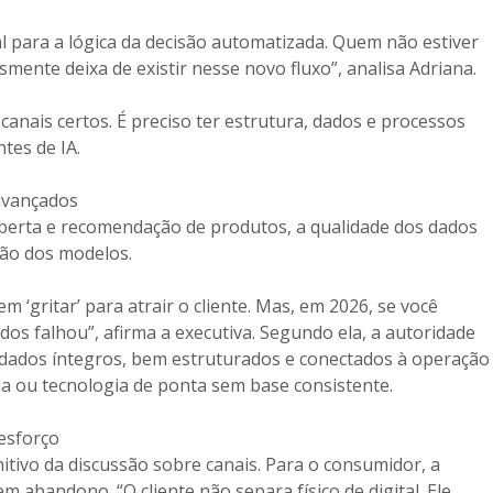
tal para a lógica da decisão automatizada. Quem não estiver
mente deixa de existir nesse novo fluxo”, analisa Adriana.
anais certos. É preciso ter estrutura, dados e processos
tes de IA.
avançados
berta e recomendação de produtos, a qualidade dos dados
ção dos modelos.
m ‘gritar’ para atrair o cliente. Mas, em 2026, se você
ados falhou”, afirma a executiva. Segundo ela, a autoridade
e dados íntegros, bem estruturados e conectados à operação
ia ou tecnologia de ponta sem base consistente.
esforço
nitivo da discussão sobre canais. Para o consumidor, a
em abandono. “O cliente não separa físico de digital. Ele