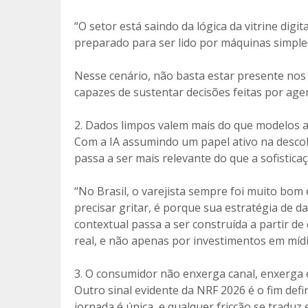
“O setor está saindo da lógica da vitrine digi
preparado para ser lido por máquinas simples
Nesse cenário, não basta estar presente nos c
capazes de sustentar decisões feitas por agen
2. Dados limpos valem mais do que modelos 
Com a IA assumindo um papel ativo na desco
passa a ser mais relevante do que a sofistica
“No Brasil, o varejista sempre foi muito bom e
precisar gritar, é porque sua estratégia de d
contextual passa a ser construída a partir d
real, e não apenas por investimentos em míd
3. O consumidor não enxerga canal, enxerga 
Outro sinal evidente da NRF 2026 é o fim defi
jornada é única, e qualquer fricção se traduz 