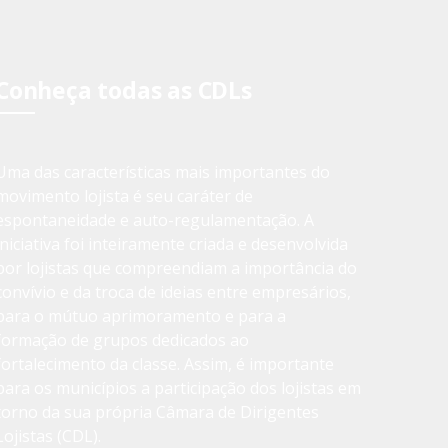
Conheça todas as CDLs
Uma das características mais importantes do
movimento lojista é seu caráter de
espontaneidade e auto-regulamentação. A
iniciativa foi inteiramente criada e desenvolvida
por lojistas que compreendiam a importância do
convívio e da troca de ideias entre empresários,
para o mútuo aprimoramento e para a
formação de grupos dedicados ao
fortalecimento da classe. Assim, é importante
para os municípios a participação dos lojistas em
torno da sua própria Câmara de Dirigentes
Lojistas (CDL).