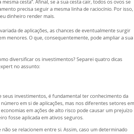
 mesma cesta”. Afinal, se a sua cesta cair, todos os ovos se
ento precisa seguir a mesma linha de raciocínio. Por isso,
seu dinheiro render mais.
ariada de aplicações, as chances de eventualmente surgir
em menores. O que, consequentemente, pode ampliar a sua
o diversificar os investimentos? Separei quatro dicas
expert no assunto:
e seus investimentos, é fundamental ter conhecimento da
o número em si de aplicações, mas nos diferentes setores e
s economias em ações de alto risco pode causar um prejuízo
iro fosse aplicada em ativos seguros.
ue não se relacionem entre si. Assim, caso um determinado