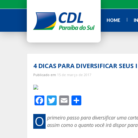
Ir
para
o
HOME
I
conteúdo
4 DICAS PARA DIVERSIFICAR SEUS
Publicado em
15 de março de 2017
F
T
E
C
ac
w
m
o
e
itt
ai
m
O
primeiro passo para diversificar uma cartei
assim como o quanto você irá dispor par
b
er
l
p