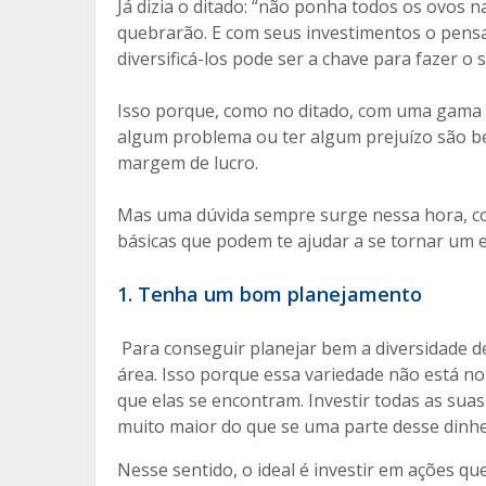
o
ar
Já dizia o ditado: “não ponha todos os ovos na
o
til
quebrarão. E com seus investimentos o pensam
diversificá-los pode ser a chave para fazer o 
k
h
ar
Isso porque, como no ditado, com uma gama v
algum problema ou ter algum prejuízo são b
margem de lucro.
Mas uma dúvida sempre surge nessa hora, com
básicas que podem te ajudar a se tornar um 
1. Tenha um bom planejamento
Para conseguir planejar bem a diversidade d
área. Isso porque essa variedade não está n
que elas se encontram. Investir todas as sua
muito maior do que se uma parte desse dinhe
Nesse sentido, o ideal é investir em ações q